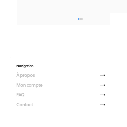
Navigation
À propos
Rouler sans assurance : désormais repéré
Mon compte
par radar
FAQ
Contact