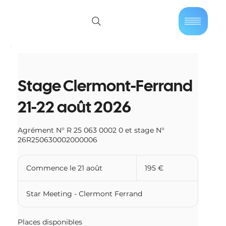
01 40 86 57 44
Se connecter
Stage Clermont-Ferrand
21-22 août 2026
Agrément N° R 25 063 0002 0 et stage N°
26R250630002000006
195
euros
Commence le 21 août
C
195 €
o
m
Star Meeting - Clermont Ferrand
m
e
n
Places disponibles
c