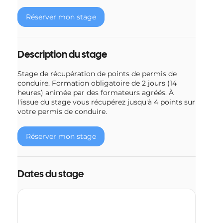
e
Réserver mon stage
l
e
2
1
Description du stage
a
o
Stage de récupération de points de permis de
û
conduire. Formation obligatoire de 2 jours (14
t
heures) animée par des formateurs agréés. À
l'issue du stage vous récupérez jusqu'à 4 points sur
votre permis de conduire.
Réserver mon stage
Dates du stage