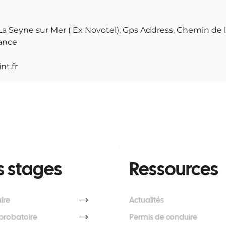
 La Seyne sur Mer ( Ex Novotel), Gps Address, Chemin de l
ance
nt.fr
 stages
Ressources
ire
Actualités
probatoire
Permis de conduire