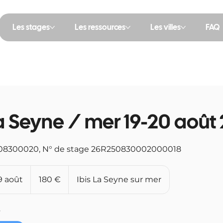
Les stages
Les ressources
Les villes
FAQ
a Seyne / mer 19-20 août
08300020, N° de stage 26R250830002000018
180
euros
 août
C
180 €
Ibis La Seyne sur mer
o
m
s
m