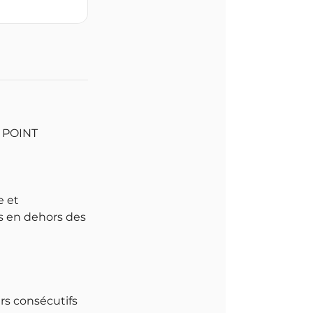
T POINT
e et
es en dehors des
urs consécutifs