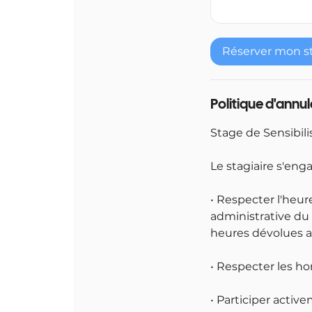
Réserver mon s
Politique d'annu
Stage de Sensibili
Le stagiaire s'enga
• Respecter l'heur
administrative du 
heures dévolues a
• Respecter les ho
• Participer active