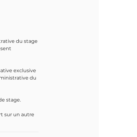
trative du stage
ésent
gative exclusive
dministrative du
de stage.
t sur un autre