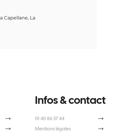
a Capellane, La
Infos & contact
01 40 86 57 44
Mentions légales