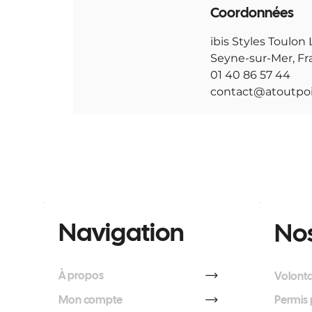
Coordonnées
ibis Styles Toulon
Seyne-sur-Mer, Fr
01 40 86 57 44
contact@atoutpoi
Navigation
Nos
À propos
Volonta
Mon compte
Permis 