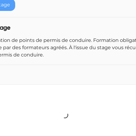
e
tage
n
c
e
tage
l
e
tion de points de permis de conduire. Formation obligat
1
 par des formateurs agréés. À l'issue du stage vous récu
9
ermis de conduire.
a
o
û
t