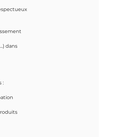
respectueux
lissement
..) dans
 :
pation
roduits