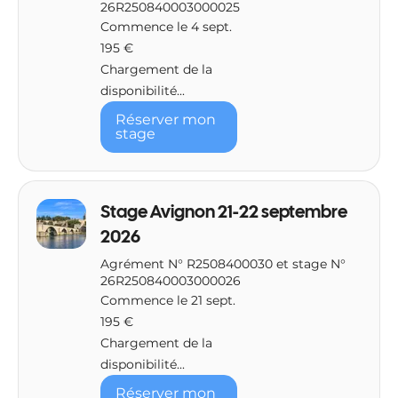
26R250840003000025
Commence le 4 sept.
195
195 €
euros
Chargement de la
disponibilité...
Réserver mon
stage
Stage Avignon 21-22 septembre
2026
Agrément N° R2508400030 et stage N°
26R250840003000026
Commence le 21 sept.
195
195 €
euros
Chargement de la
disponibilité...
Réserver mon