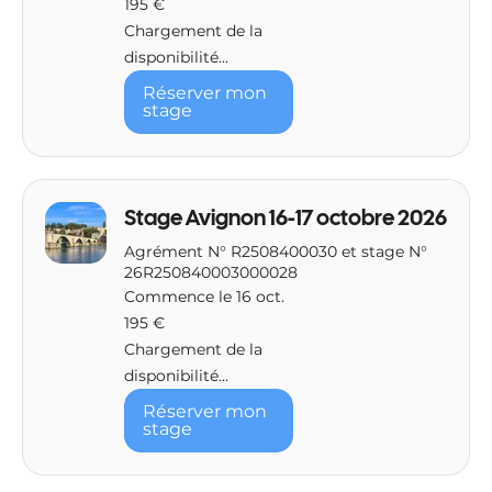
195 €
euros
Chargement de la
disponibilité...
Réserver mon
stage
Stage Avignon 16-17 octobre 2026
Agrément N° R2508400030 et stage N°
26R250840003000028
Commence le 16 oct.
195
195 €
euros
Chargement de la
disponibilité...
Réserver mon
stage