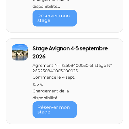
disponibilité...
Réserver mon
stage
Stage Avignon 4-5 septembre
2026
Agrément N° R2508400030 et stage N°
26R250840003000025
Commence le 4 sept.
195
195 €
euros
Chargement de la
disponibilité...
Réserver mon
stage