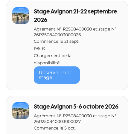
Stage Avignon 21-22 septembre
2026
Agrément N° R2508400030 et stage N°
26R250840003000026
Commence le 21 sept.
195
195 €
euros
Chargement de la
disponibilité...
Réserver mon
stage
Stage Avignon 5-6 octobre 2026
Agrément N° R2508400030 et stage N°
26R250840003000027
Commence le 5 oct.
195