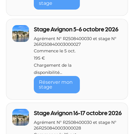
stage
Stage Avignon 5-6 octobre 2026
Agrément N° R2508400030 et stage N°
26R250840003000027
Commence le 5 oct.
195
195 €
euros
Chargement de la
disponibilité...
Réserver mon
stage
Stage Avignon 16-17 octobre 2026
Agrément N° R2508400030 et stage N°
26R250840003000028