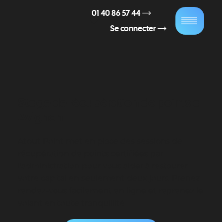
01 40 86 57 44
Se connecter
Stage de récupération de points à
Avignon
Atout Point met en place des sessions de
récupération de points certifiées par
l'administration pour vous aider à restaurer
votre capital en seulement deux jours. Prenez
rendez-vous facilement en ligne et reprenez le
volant en toute tranquillité.