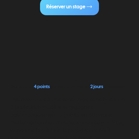
Réserver un stage
Récupérez
4 points
sur votre permis en
2 jours
à Avignon
Inscrivez-vous à une session de sensibilisation
à la sécurité routière et regagnez
automatiquement 4 points en 48 heures.
Cette démarche officielle, encadrée par l'État,
constitue la solution la plus directe pour
sauvegarder votre droit de conduire.