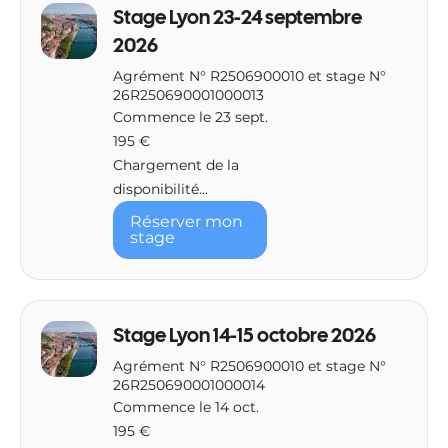
Stage Lyon 23-24 septembre
2026
Agrément N° R2506900010 et stage N°
26R250690001000013
Commence le 23 sept.
195
195 €
euros
Chargement de la
disponibilité...
Réserver mon
stage
Stage Lyon 14-15 octobre 2026
Agrément N° R2506900010 et stage N°
26R250690001000014
Commence le 14 oct.
195
195 €
euros