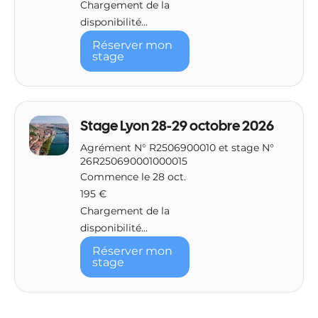
Chargement de la
disponibilité...
Réserver mon
stage
Stage Lyon 28-29 octobre 2026
Agrément N° R2506900010 et stage N°
26R250690001000015
Commence le 28 oct.
195
195 €
euros
Chargement de la
disponibilité...
Réserver mon
stage