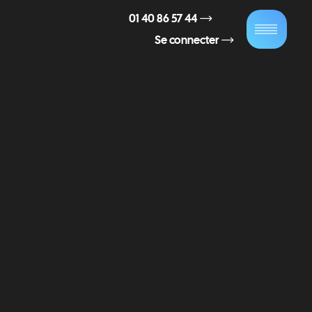
01 40 86 57 44
Se connecter
Stage de récupération de points à
Lyon
Vous souhaitez restaurer votre capital points à
Lyon ou dans le Rhône ? Atout Point propose
des sessions de formation agréées en sécurité
routière qui vous offrent l'opportunité de
regagner 4 points en deux journées. Réservez
votre place sur notre site et reprenez la route
en toute confiance.