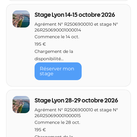
Stage Lyon 14-15 octobre 2026
Agrément N° R2506900010 et stage N°
26R250690001000014
Commence le 14 oct.
195
195 €
euros
Chargement de la
disponibilité...
Réserver mon
stage
Stage Lyon 28-29 octobre 2026
Agrément N° R2506900010 et stage N°
26R250690001000015
Commence le 28 oct.
195
195 €
euros