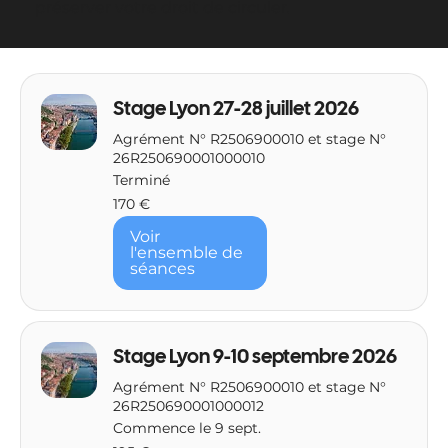
préserver votre droit de circuler.
Stage Lyon 27-28 juillet 2026
Agrément N° R2506900010 et stage N°
26R250690001000010
Terminé
170
170 €
euros
Voir
l'ensemble de
séances
Stage Lyon 9-10 septembre 2026
Agrément N° R2506900010 et stage N°
26R250690001000012
Commence le 9 sept.
195