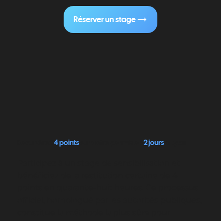
Réserver un stage
Récupérez
4 points
sur votre permis en
2 jours
à Lyon
Participez à un stage de sensibilisation et
bénéficiez de la restitution certaine de 4
points en quarante-huit heures. Ce processus
officiel, homologué par les autorités publiques,
constitue la méthode la plus sûre pour