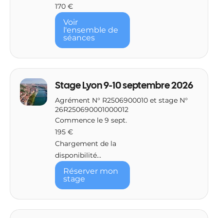
170
170 €
euros
Voir
l'ensemble de
séances
Stage Lyon 9-10 septembre 2026
Agrément N° R2506900010 et stage N°
26R250690001000012
Commence le 9 sept.
195
195 €
euros
Chargement de la
disponibilité...
Réserver mon
stage