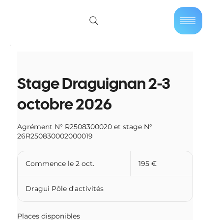
01 40 86 57 44
Se connecter
Stage Draguignan 2-3
octobre 2026
Agrément N° R2508300020 et stage N°
26R250830002000019
195
euros
Commence le 2 oct.
C
195 €
o
m
Dragui Pôle d'activités
m
e
n
Places disponibles
c