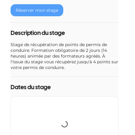
e
Réserver mon stage
l
e
2
o
Description du stage
c
t
Stage de récupération de points de permis de
.
conduire. Formation obligatoire de 2 jours (14
heures) animée par des formateurs agréés. À
l'issue du stage vous récupérez jusqu'à 4 points sur
votre permis de conduire.
Dates du stage