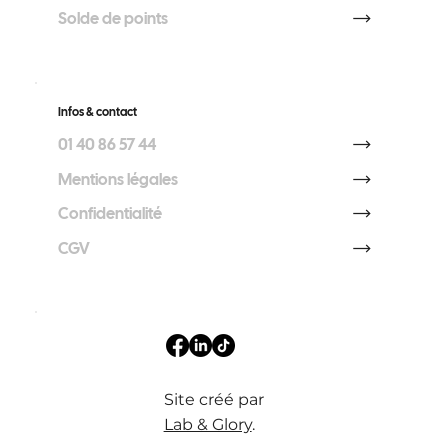
Solde de points
Infos & contact
01 40 86 57 44
Mentions légales
Confidentialité
CGV
Site créé par
Lab & Glory
.