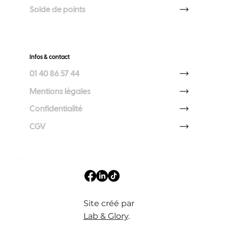
Solde de points
Infos & contact
01 40 86 57 44
Mentions légales
Confidentialité
CGV
Site créé par
Lab & Glory
.