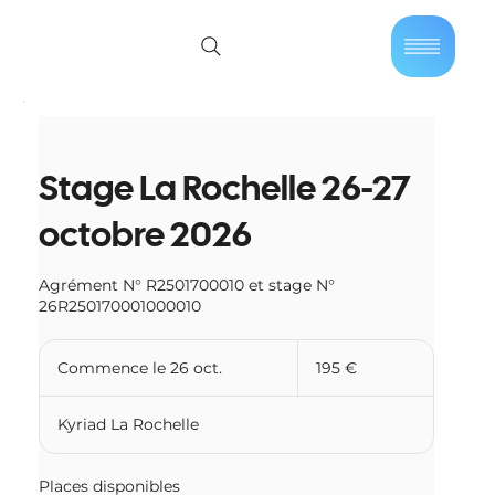
01 40 86 57 44
Se connecter
Stage La Rochelle 26-27
octobre 2026
Agrément N° R2501700010 et stage N°
26R250170001000010
195
euros
Commence le 26 oct.
C
195 €
o
m
Kyriad La Rochelle
m
e
n
Places disponibles
c