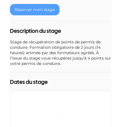
e
Réserver mon stage
l
e
2
6
Description du stage
o
c
Stage de récupération de points de permis de
t
conduire. Formation obligatoire de 2 jours (14
.
heures) animée par des formateurs agréés. À
l'issue du stage vous récupérez jusqu'à 4 points sur
votre permis de conduire.
Dates du stage