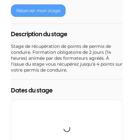
e
Réserver mon stage
l
e
1
4
Description du stage
o
c
Stage de récupération de points de permis de
t
conduire. Formation obligatoire de 2 jours (14
.
heures) animée par des formateurs agréés. À
l'issue du stage vous récupérez jusqu'à 4 points sur
votre permis de conduire.
Dates du stage