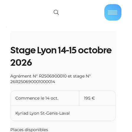
01 40 86 57 44
Se connecter
Stage Lyon 14-15 octobre
2026
Agrément N° R2506900010 et stage N°
26R250690001000014
195
euros
Commence le 14 oct.
C
195 €
o
m
Kyriad Lyon St-Genis-Laval
m
e
n
Places disponibles
c