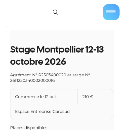
01 40 86 57 44
Se connecter
Stage Montpellier 12-13
octobre 2026
Agrément N° R2503400020 et stage N°
26R250340002000016
210
euros
Commence le 12 oct.
C
210 €
o
m
Espace Entreprise Garosud
m
e
n
Places disponibles
c