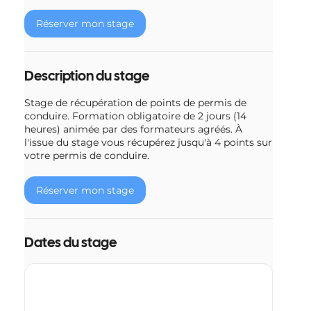
e
Réserver mon stage
l
e
1
2
Description du stage
o
c
Stage de récupération de points de permis de
t
conduire. Formation obligatoire de 2 jours (14
.
heures) animée par des formateurs agréés. À
l'issue du stage vous récupérez jusqu'à 4 points sur
votre permis de conduire.
Réserver mon stage
Dates du stage