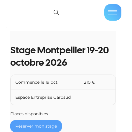
01 40 86 57 44
Se connecter
Stage Montpellier 19-20
octobre 2026
210
euros
Commence le 19 oct.
C
210 €
o
m
Espace Entreprise Garosud
m
e
n
Places disponibles
c
e
Réserver mon stage
l