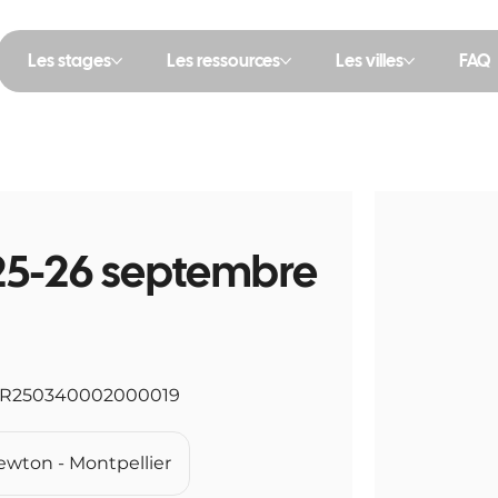
Les stages
Les ressources
Les villes
FAQ
 25-26 septembre
26R250340002000019
ewton - Montpellier