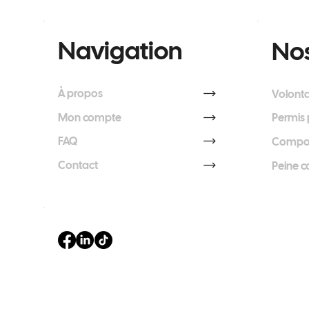
Navigation
Nos
À propos
Volonta
Mon compte
Permis 
FAQ
Compos
Contact
Peine 