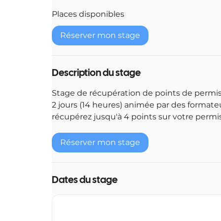
m
Places disponibles
m
e
Réserver mon stage
n
c
e
Description du stage
l
e
Stage de récupération de points de permis
2
2 jours (14 heures) animée par des formateu
5
récupérez jusqu'à 4 points sur votre permi
s
e
Réserver mon stage
p
t
.
Dates du stage