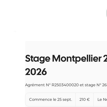
Stage Montpellier
2026
Agrément N° R2503400020 et stage N° 
210
euros
Commence le 25 sept.
C
210 €
Le N
o