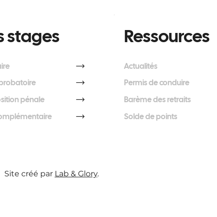
 stages
Ressources
ire
Actualités
probatoire
Permis de conduire
ition pénale
Barème des retraits
complémentaire
Solde de points
Site créé par
Lab & Glory
.