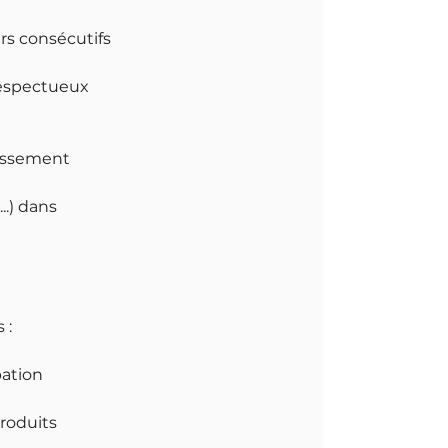
urs consécutifs
respectueux
lissement
..) dans
 :
pation
roduits