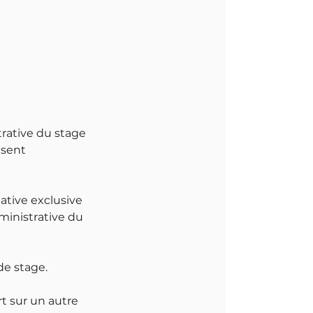
trative du stage
ésent
gative exclusive
dministrative du
de stage.
t sur un autre