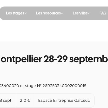
Les stages
Les ressources
Les villes
FAQ
ontpellier 28-29 septemb
03400020 et stage N° 26R250340002000015
210
euros
 sept.
C
210 €
Espace Entreprise Garosud
o