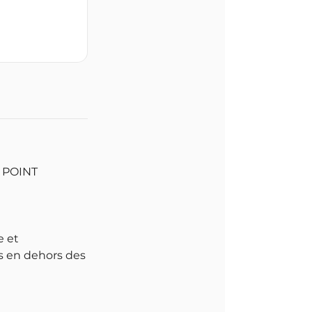
T POINT
e et
es en dehors des