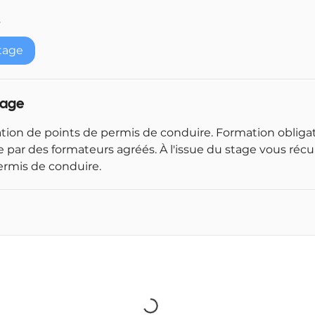
m
s
m
e
tage
n
c
e
tage
l
e
tion de points de permis de conduire. Formation obligat
2
 par des formateurs agréés. À l'issue du stage vous récu
8
ermis de conduire.
s
e
p
t
.