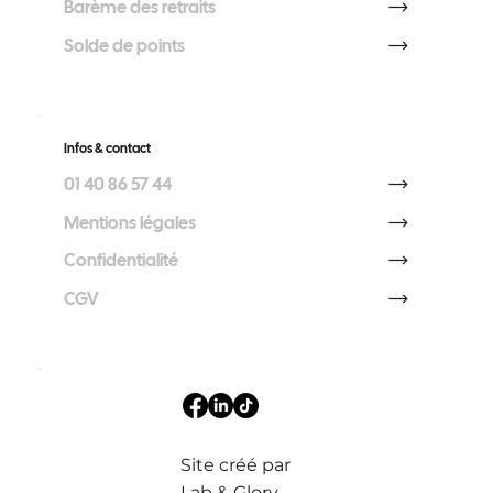
Barème des retraits
Solde de points
Infos & contact
01 40 86 57 44
Mentions légales
Confidentialité
CGV
Site créé par
Lab & Glory
.