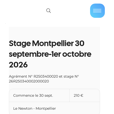
01 40 86 57 44
Se connecter
Stage Montpellier 30
septembre-1er octobre
2026
Agrément N° R2503400020 et stage N°
26R250340002000020
210
euros
Commence le 30 sept.
C
210 €
o
m
Le Newton - Montpellier
m