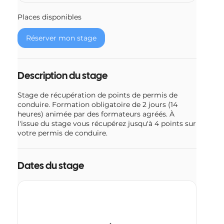
e
n
Places disponibles
c
e
Réserver mon stage
l
e
3
0
Description du stage
s
e
Stage de récupération de points de permis de
p
conduire. Formation obligatoire de 2 jours (14
t
heures) animée par des formateurs agréés. À
.
l'issue du stage vous récupérez jusqu'à 4 points sur
votre permis de conduire.
Dates du stage