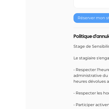
Réserver mon s
Politique d'annu
Stage de Sensibili
Le stagiaire s'enga
• Respecter l'heur
administrative du 
heures dévolues a
• Respecter les ho
• Participer active