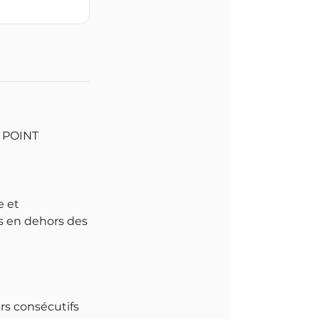
T POINT
e et
es en dehors des
urs consécutifs