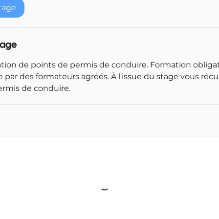
e
tage
n
c
e
tage
l
e
tion de points de permis de conduire. Formation obligat
2
 par des formateurs agréés. À l'issue du stage vous récu
8
ermis de conduire.
s
e
p
t
.