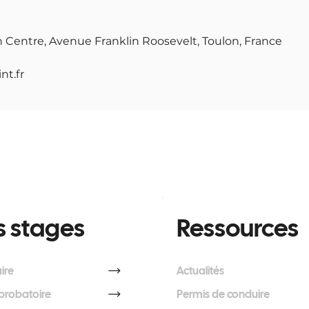
n Centre, Avenue Franklin Roosevelt, Toulon, France
nt.fr
 stages
Ressources
ire
Actualités
probatoire
Permis de conduire