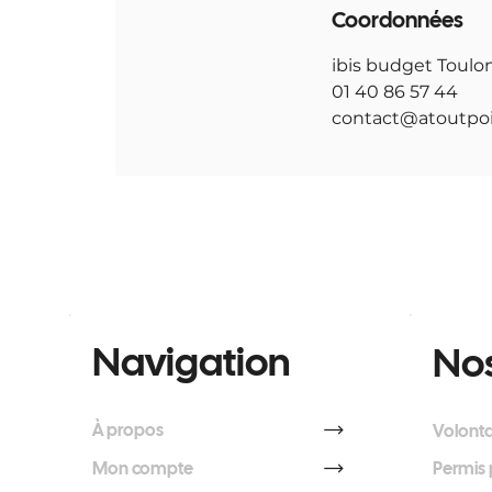
Coordonnées
ibis budget Toulo
01 40 86 57 44
contact@atoutpoi
Navigation
Nos
À propos
Volonta
Mon compte
Permis 