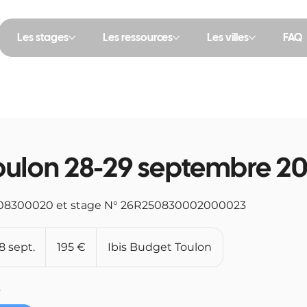
Les stages
Les ressources
Les villes
FAQ
oulon 28-29 septembre 2
08300020 et stage N° 26R250830002000023
195
euros
 sept.
C
195 €
Ibis Budget Toulon
o
m
s
m