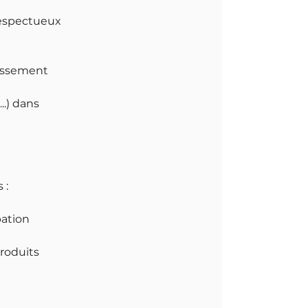
respectueux
lissement
..) dans
 :
pation
roduits