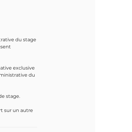
trative du stage
ésent
gative exclusive
dministrative du
de stage.
t sur un autre